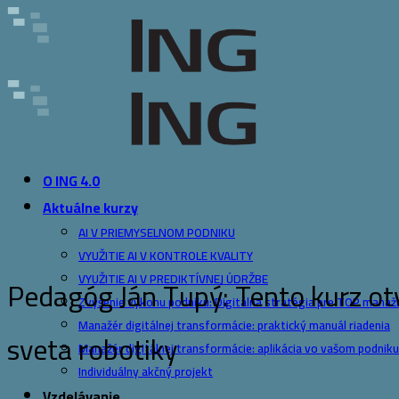
Skip
to
content
O ING 4.0
Aktuálne kurzy
AI V PRIEMYSELNOM PODNIKU
VYUŽITIE AI V KONTROLE KVALITY
VYUŽITIE AI V PREDIKTÍVNEJ ÚDRŽBE
Pedagóg Ján Tupý: Tento kurz otv
Zvýšenie výkonu podniku: Digitálna stratégia pre TOP mana
Manažér digitálnej transformácie: praktický manuál riadenia
sveta robotiky
Manažér digitálnej transformácie: aplikácia vo vašom podniku
Individuálny akčný projekt
Vzdelávanie