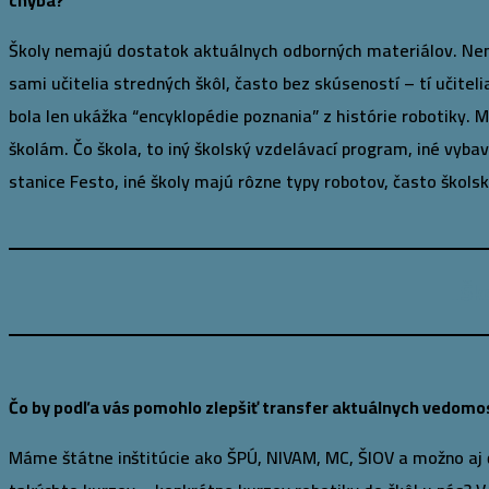
chýba?
Školy nemajú dostatok aktuálnych odborných materiálov. Nemám
sami učitelia stredných škôl, často bez skúseností – tí učitel
bola len ukážka “encyklopédie poznania” z histórie robotiky.
školám. Čo škola, to iný školský vzdelávací program, iné vyb
stanice Festo, iné školy majú rôzne typy robotov, často škol
„Šk
Čo by podľa vás pomohlo zlepšiť transfer aktuálnych vedomo
Máme štátne inštitúcie ako ŠPÚ, NIVAM, MC, ŠIOV a možno aj ďa