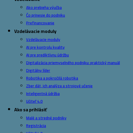
Ako prebieha výučba
Čo prinesie do podniku
Prefinancovanie
Vzdelávacie moduly
Vzdelávacie moduly
AI pre kontrolu kvality
AI pre prediktívnu údržbu
Digitalizácia priemyselného podniku: praktický manuál
Digitálny líder
Robotika a pokročilá robotika
Zber dát, ich analýza a strojové učenie
Inteligentná údržba
Učiteľ 4.0
Ako sa prihlásiť
Malé a stredné podniky
Registrácia