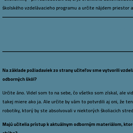
školského vzdelávacieho programu a určite nájdem priestor aj
„Na jednom 
Na základe požiadaviek zo strany učiteľov sme vytvorili vzdel
odborných škôl?
Určite áno. Videl som to na sebe, čo všetko som získal, ale vi
takej miere ako ja. Ale určite by vám to potvrdili aj oni, že t
robotiky, ktorý by ste absolvovali v niektorých školiacich stre
Majú učitelia prístup k aktuálnym odborným materiálom, ktor