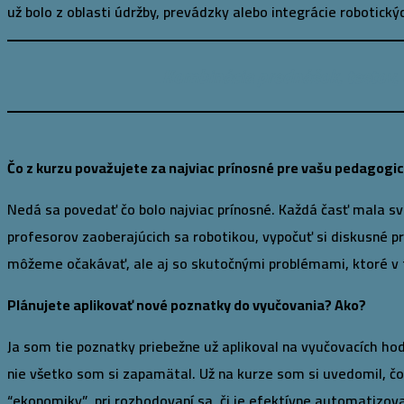
už bolo z oblasti údržby, prevádzky alebo integrácie robotick
„
Kombinácia prednášok, testov, d
Čo z kurzu považujete za najviac prínosné pre vašu pedagogi
Nedá sa povedať čo bolo najviac prínosné. Každá časť mala s
profesorov zaoberajúcich sa robotikou, vypočuť si diskusné p
môžeme očakávať, ale aj so skutočnými problémami, ktoré v te
Plánujete aplikovať nové poznatky do vyučovania? Ako?
Ja som tie poznatky priebežne už aplikoval na vyučovacích ho
nie všetko som si zapamätal. Už na kurze som si uvedomil, čo 
“ekonomiky” pri rozhodovaní sa, či je efektívne automatizova