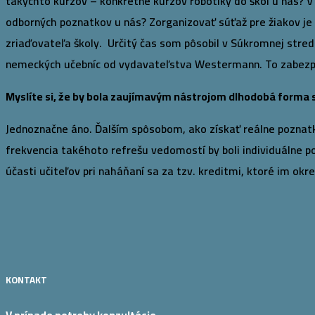
takýchto kurzov – konkrétne kurzov robotiky do škôl u nás? V n
odborných poznatkov u nás? Zorganizovať súťaž pre žiakov je s
zriaďovateľa školy. Určitý čas som pôsobil v Súkromnej stre
nemeckých učebníc od vydavateľstva Westermann. To zabezpeči
Myslíte si, že by bola zaujímavým nástrojom dlhodobá forma s
Jednoznačne áno. Ďalším spôsobom, ako získať reálne poznatk
frekvencia takéhoto refrešu vedomostí by boli individuálne po
účasti učiteľov pri naháňaní sa za tzv. kreditmi, ktoré im okr
KONTAKT