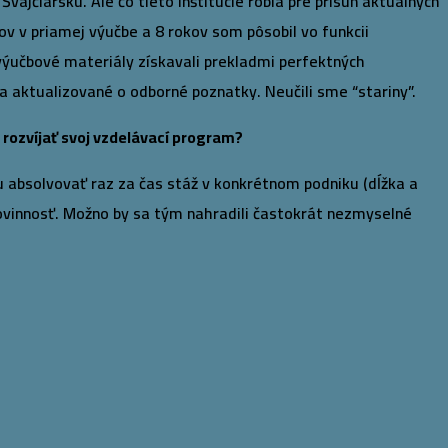
vajčiarsku. Ale čo tieto inštitúcie robia pre prísun aktuálnych
ov v priamej výučbe a 8 rokov som pôsobil vo funkcii
výučbové materiály získavali prekladmi perfektných
 aktualizované o odborné poznatky. Neučili sme “stariny”.
 rozvíjať svoj vzdelávací program?
 absolvovať raz za čas stáž v konkrétnom podniku (dĺžka a
 povinnosť. Možno by sa tým nahradili častokrát nezmyselné