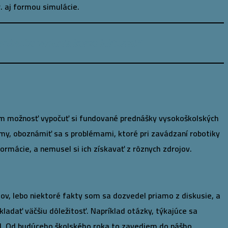
. aj formou simulácie.
 spôsobu vedenia kurzu lektormi.“
som možnosť vypočuť si fundované prednášky vysokoškolských
émy, oboznámiť sa s problémami, ktoré pri zavádzaní robotiky
rmácie, a nemusel si ich získavať z rôznych zdrojov.
ov, lebo niektoré fakty som sa dozvedel priamo z diskusie, a
kladať väčšiu dôležitosť. Napríklad otázky, týkajúce sa
šil. Od budúceho školského roka to zavediem do nášho