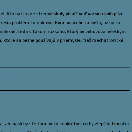
 Kto by ich pre stredné školy písal? Veď väčšinu kníh píšu
neriešia problém komplexne. Kým by učebnica vyšla, už by to
komplexné, teda v takom rozsahu, ktorý by vyhovoval všetkým
á, ktoré sa bežne používajú v priemysle, tiež mechatronické
ov.“
 ale našli by ste tam niečo konkrétne, čo by zlepšilo transfer