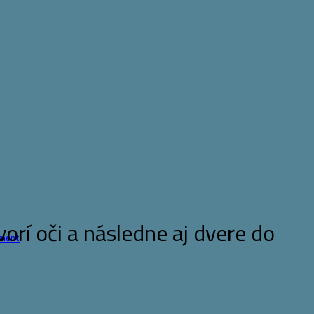
orí oči a následne aj dvere do
žment