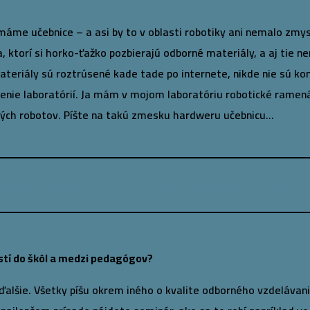
e učebnice – a asi by to v oblasti robotiky ani nemalo zmysel.
ia, ktorí si horko-ťažko pozbierajú odborné materiály, a aj tie 
 Materiály sú roztrúsené kade tade po internete, nikde nie sú 
avenie laboratórií. Ja mám v mojom laboratóriu robotické ramen
ských robotov. Píšte na takú zmesku hardweru učebnicu…
oly nemajú dostatok aktuálnych odborných materiál
stí do škôl a medzi pedagógov?
lšie. Všetky píšu okrem iného o kvalite odborného vzdelávania,