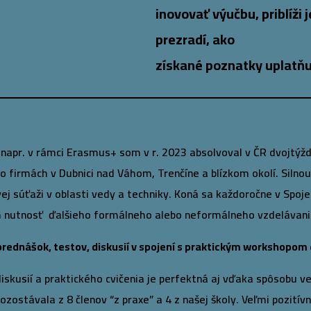
inovovať výučbu, priblíži
prezradí, ako
získané poznatky uplatňu
(napr. v rámci Erasmus+ som v r. 2023 absolvoval v ČR dvojt
 firmách v Dubnici nad Váhom, Trenčíne a blízkom okolí. Silnou
ej súťaži v oblasti vedy a techniky. Koná sa každoročne v Spoje
ím nutnosť ďalšieho formálneho alebo neformálneho vzdelávania
rednášok, testov, diskusií v spojení s praktickým workshopom 
iskusií a praktického cvičenia je perfektná aj vďaka spôsobu
zostávala z 8 členov “z praxe” a 4 z našej školy. Veľmi pozitív