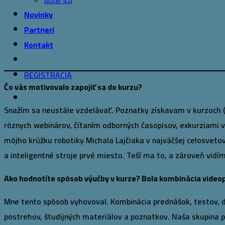
Učiteľ 4.0
Novinky
Partneri
Kontakt
REGISTRÁCIA
Čo vás motivovalo zapojiť sa do kurzu?
Snažím sa neustále vzdelávať. Poznatky získavam v kurzoch 
rôznych webinárov, čítaním odborných časopisov, exkurziami vo
môjho krúžku robotiky Michala Lajčiaka v najväčšej celosvetov
a inteligentné stroje prvé miesto. Teší ma to, a zároveň vid
Ako hodnotíte spôsob výučby v kurze? Bola kombinácia videop
Mne tento spôsob vyhovoval. Kombinácia prednášok, testov, d
postrehov, študijných materiálov a poznatkov. Naša skupina po