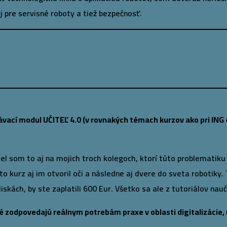
 pre servisné roboty a tiež bezpečnosť.
mieste som získal vzácne informácie, a nemusel si 
z rôznych zdrojov.“
ávací modul UČITEĽ 4.0 (v rovnakých témach kurzov ako pri ING 
del som to aj na mojich troch kolegoch, ktorí túto problematiku 
ento kurz aj im otvoril oči a následne aj dvere do sveta robotik
diskách, by ste zaplatili 600 Eur. Všetko sa ale z tutoriálov nauč
é zodpovedajú reálnym potrebám praxe v oblasti digitalizácie,