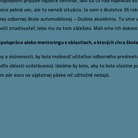
ajlepšom prípade nájdete seminár, ako sa to robí napríklad vo Š
íce pekná vec, ale to nerieši situáciu. Ja som v školstve 36 rok
dnej odbornej škole automobilovej – Duálna akadémia. Tu sme 
l zriaďovateľ, lebo mu na tom záležalo. Mali sme ich dokonca
polupráce alebo mentoringu v oblastiach, v ktorých chce škola
y a skúsenosti, by bola možnosť učiteľovi odborného predmetu
dľa oblasti vzdelávania). Ideálne by bolo, aby to bola vlastne
em pár euro na výplatnej páske nič užitočné nedajú.