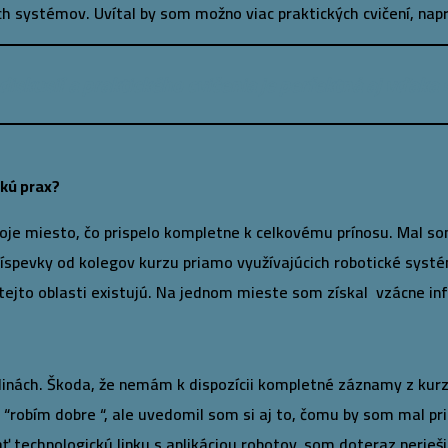
ých systémov. Uvítal by som možno viac praktických cvičení, napr
iskusií a praktického cvičenia je perfektná aj vďaka
ckú prax?
voje miesto, čo prispelo kompletne k celkovému prínosu. Mal 
ríspevky od kolegov kurzu priamo využívajúcich robotické syst
jto oblasti existujú. Na jednom mieste som získal vzácne info
dinách. Škoda, že nemám k dispozícii kompletné záznamy z kurz
“robím dobre “, ale uvedomil som si aj to, čomu by som mal pri
ť technologickú linku s aplikáciou robotov, som doteraz nerie