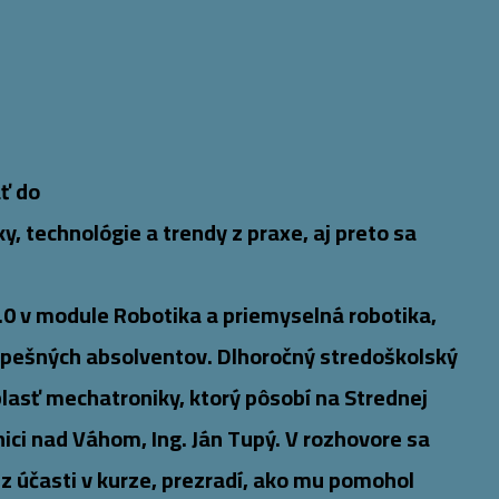
ať do
, technológie a trendy z praxe, aj preto sa
.0 v module Robotika a priemyselná robotika,
úspešných absolventov. Dlhoročný stredoškolský
asť mechatroniky, ktorý pôsobí na Strednej
ici nad Váhom, Ing. Ján Tupý. V rozhovore sa
 z účasti v kurze, prezradí, ako mu pomohol