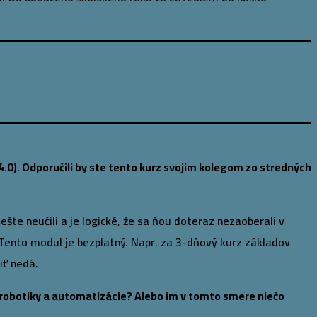
ich získavať
4.0). Odporučili by ste tento kurz svojim kolegom zo stredných
ešte neučili a je logické, že sa ňou doteraz nezaoberali v
y. Tento modul je bezplatný. Napr. za 3-dňový kurz základov
iť nedá.
 robotiky a automatizácie? Alebo im v tomto smere niečo