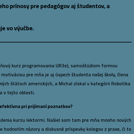
 jeho prínosy pre pedagógov aj študentov, a
je vo výučbe.
ýždňový kurz programovania UR3e), samoštúdiom formou
 motiváciou pre mňa je aj úspech študenta našej školy, člena
ných štátoch amerických, a Michal získal v kategórii Robotika
 v tejto oblasti.
efektívna pri prijímaní poznatkov?
 vedenia kurzu lektormi. Našiel som tam pre mňa mnoho nových
ne hodnotím názory a diskusné príspevky kolegov z praxe, či to