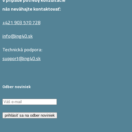
V prípade potreby konzultácie
nás neváhajte kontaktovať:
+421 903 570 728
info@ing40.sk
Technická podpora:
support@ing40.sk
Odber noviniek