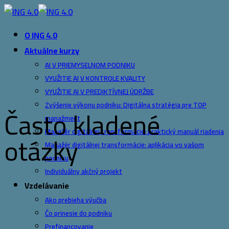
Skip
to
O ING 4.0
content
Aktuálne kurzy
AI V PRIEMYSELNOM PODNIKU
VYUŽITIE AI V KONTROLE KVALITY
VYUŽITIE AI V PREDIKTÍVNEJ ÚDRŽBE
Zvýšenie výkonu podniku: Digitálna stratégia pre TOP
Často kladené
manažment
Manažér digitálnej transformácie: praktický manuál riadenia
otázky
Manažér digitálnej transformácie: aplikácia vo vašom
podniku
Individuálny akčný projekt
Vzdelávanie
Ako prebieha výučba
Čo prinesie do podniku
Prefinancovanie