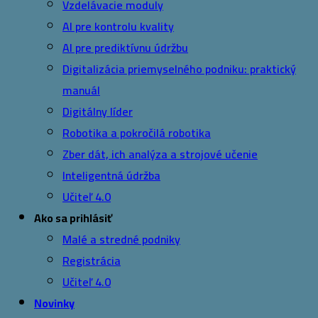
Vzdelávacie moduly
AI pre kontrolu kvality
AI pre prediktívnu údržbu
Digitalizácia priemyselného podniku: praktický
manuál
Digitálny líder
Robotika a pokročilá robotika
Zber dát, ich analýza a strojové učenie
Inteligentná údržba
Učiteľ 4.0
Ako sa prihlásiť
Malé a stredné podniky
Registrácia
Učiteľ 4.0
Novinky